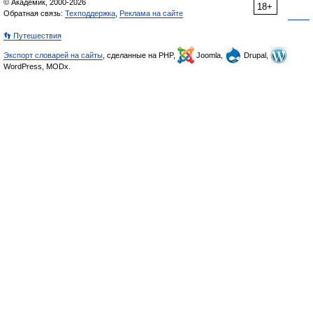
© Академик, 2000-2026
18+
Обратная связь:
Техподдержка
,
Реклама на сайте
👣 Путешествия
Экспорт словарей на сайты
, сделанные на PHP,
Joomla,
Drupal,
WordPress, MODx.